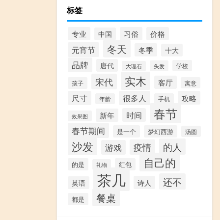
标签
专业
习俗
价格
中国
冬天
元宵节
冬季
十大
品牌
唐代
学校
头发
大理石
实木
宋代
客厅
孩子
寓意
尺寸
很多人
攻略
年龄
手机
春节
时间
新年
效果图
春节期间
是一个
梦幻西游
汤圆
沙发
的人
疫情
游戏
自己的
的是
红包
礼物
茶几
还不
诗人
英语
餐桌
都是