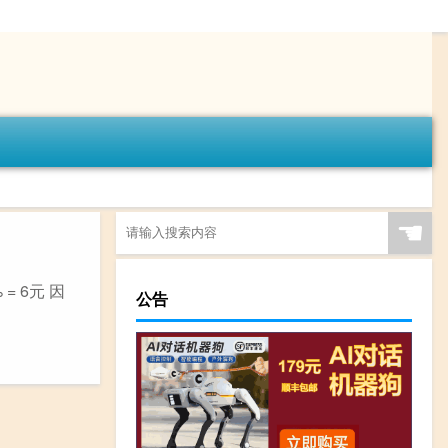
☚
= 6元 因
公告