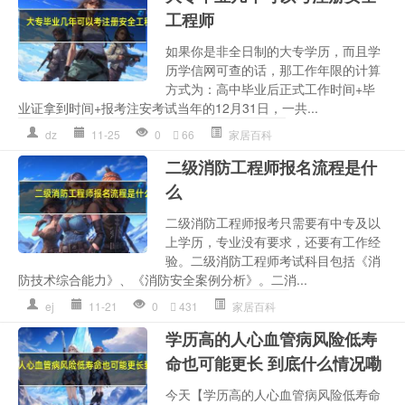
工程师
如果你是非全日制的大专学历，而且学
历学信网可查的话，那工作年限的计算
方式为：高中毕业后正式工作时间+毕
业证拿到时间+报考注安考试当年的12月31日，一共...
dz
11-25
0
66
家居百科
二级消防工程师报名流程是什
么
二级消防工程师报考只需要有中专及以
上学历，专业没有要求，还要有工作经
验。二级消防工程师考试科目包括《消
防技术综合能力》、《消防安全案例分析》。二消...
ej
11-21
0
431
家居百科
学历高的人心血管病风险低寿
命也可能更长 到底什么情况嘞
今天【学历高的人心血管病风险低寿命