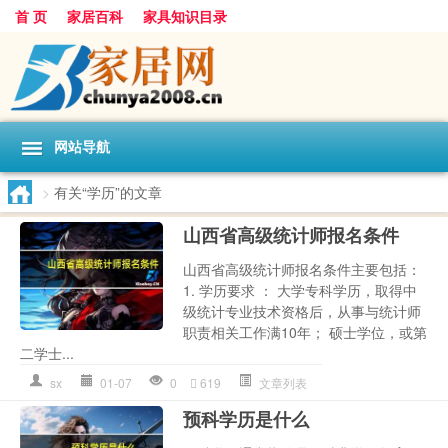
首 页
家居百科
家具知识目录
网站导航
>
有关“学历”的文章
山西省高级统计师报名条件
山西省高级统计师报名条件主要包括：
1. 学历要求 ： 大学专科学历，取得中
级统计专业技术资格后，从事与统计师
职责相关工作满10年； 硕士学位，或第
二学士...
sx
01-07
0
619
文章列表
预科学历是什么