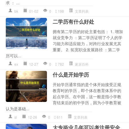
求 ： ...
bk
01-02
0
198
文章列表
二学历有什么好处
拥有第二学历的好处主要包括： 1. 增加
就业竞争力 ：第二学历证明了个人的学
习能力和适应能力，对跨行业发展尤其
重要。 2. 拓宽职业发展路径 ：第二学
历可以...
ex
12-27
0
782
家居百科
什么是开始学历
开始学历通常指的是个体开始接受正规
教育时的学历，即个体在教育体系中的
起点学历。在中国，这一般是指小学教
育结束后的初中学历，因为小学教育被
认为是基础...
sl
12-26
0
611
文章列表
大专毕业几年可以考注册安全