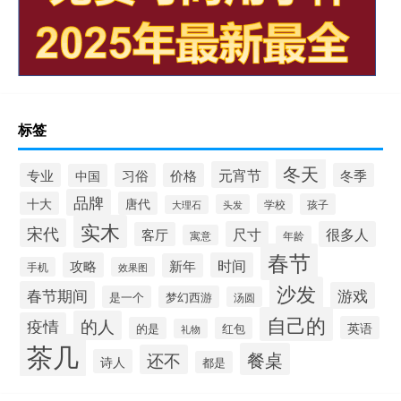
标签
冬天
元宵节
专业
习俗
价格
冬季
中国
品牌
十大
唐代
学校
孩子
头发
大理石
实木
宋代
尺寸
很多人
客厅
寓意
年龄
春节
攻略
时间
新年
手机
效果图
沙发
春节期间
游戏
是一个
梦幻西游
汤圆
自己的
的人
疫情
英语
的是
红包
礼物
茶几
餐桌
还不
诗人
都是