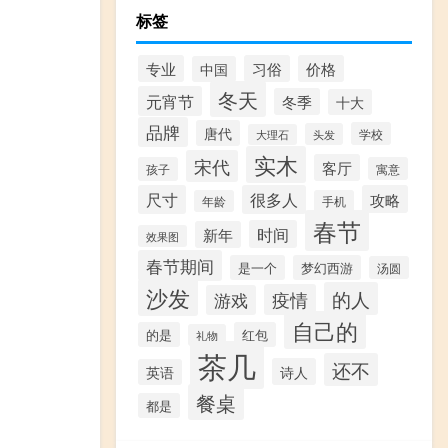
标签
专业
习俗
价格
中国
冬天
元宵节
冬季
十大
品牌
唐代
学校
头发
大理石
实木
宋代
客厅
孩子
寓意
尺寸
很多人
攻略
年龄
手机
春节
时间
新年
效果图
春节期间
是一个
梦幻西游
汤圆
沙发
的人
疫情
游戏
自己的
的是
红包
礼物
茶几
还不
诗人
英语
餐桌
都是