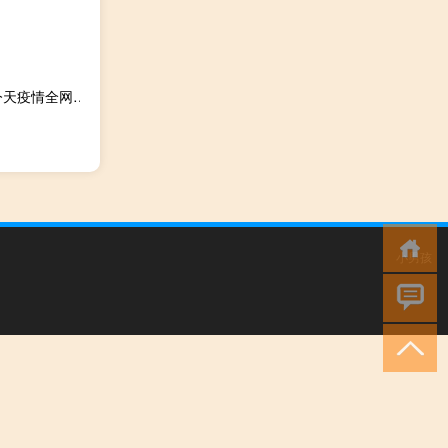
2023年10月20日广西壮族自治区南宁市疫情大数据-今日/今天疫情全网搜索最新实时消息动态情况通知播报
小男孩